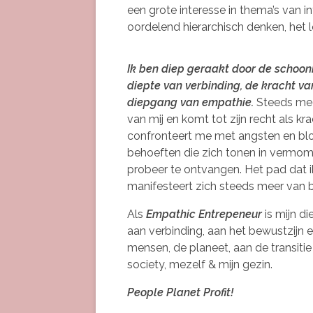
een grote interesse in thema’s van i
oordelend hierarchisch denken, het l
Ik ben diep geraakt door de schoonh
diepte van verbinding, de kracht v
diepgang van empathie.
Steeds meer
van mij en komt tot zijn recht als 
confronteert me met angsten en b
behoeften die zich tonen in vermom
probeer te ontvangen. Het pad dat i
manifesteert zich steeds meer van b
Als
Empathic Entrepeneur
is mijn d
aan verbinding, aan het bewustzijn e
mensen, de planeet, aan de transiti
society, mezelf & mijn gezin.
People Planet Profit!