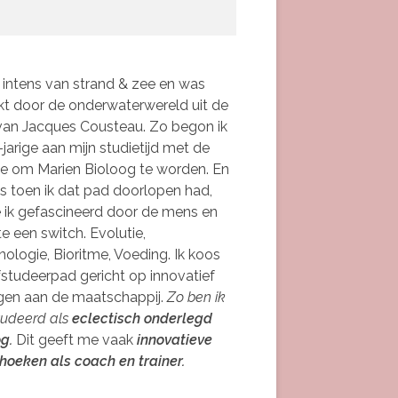
 intens van strand & zee en was
kt door de onderwaterwereld uit de
 van Jacques Cousteau. Zo begon ik
-jarige aan mijn studietijd met de
tie om Marien Bioloog te worden. En
s toen ik dat pad doorlopen had,
e ik gefascineerd door de mens en
 een switch. Evolutie,
ologie, Bioritme, Voeding. Ik koos
fstudeerpad gericht op innovatief
agen aan de maatschappij.
Zo ben ik
tudeerd als
eclectisch onderlegd
og.
Dit geeft me vaak
innovatieve
hoeken als coach en trainer.