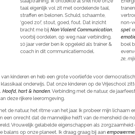
slaaptraining. Ik ontdekte al snel hoe onze
Energi
taal eigenlijk vol zit met oordelende taal,
tranen
straffen en belonen. Schuld, schaamte,
vertr
‘goed zo!’, stout, goed, fout. Dat inzicht
non-ve
bracht me bij
Non Violent Communication
,
spel
e
voorbij oordelen, op weg naar verbinding.
emoti
10 jaar verder ben ik opgeleid als trainer &
boel bi
coach in dit communicatiemodel.
evenve
ze, mij
n van kinderen en heb een grote voorliefde voor democratisc
e klassikaal onderwijs. Dat onze kinderen op de Vrijeschool zi
t.
Hoofd, hart & handen
. Verbinding met de natuur, de jaarfee
an deze rijkere leeromgeving.
t de natuur, het ritme van het jaar. Ik probeer mijn lichaam en
en een onrecht dat de mannelijke helft van de mensheid de norm
wereld. Vrouwelijk gelabelde eigenschappen als zorgzaamhei
de balans op onze planeet. Ik draag graag bij aan
empowerment