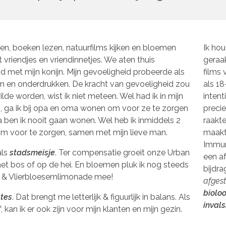
en, boeken lezen, natuurfilms kijken en bloemen
Ik hou
 vriendjes en vriendinnetjes. We aten thuis
geraa
d met mijn konijn. Mijn gevoeligheid probeerde als
films
en en onderdrukken. De kracht van gevoeligheid zou
als 18
ilde worden, wist ik niet meteen. Wel had ik in mijn
inten
ben, ga ik bij opa en oma wonen om voor ze te zorgen
precie
ma ben ik nooit gaan wonen. Wel heb ik inmiddels 2
raakt
m voor te zorgen, samen met mijn lieve man.
maakte
Immun
als
stadsmeisje
. Ter compensatie groeit onze Urban
een a
het bos of op de hei. En bloemen pluk ik nog steeds
bijdr
n & Vlierbloesemlimonade mee!
afges
biolo
ates
. Dat brengt me letterlijk & figuurlijk in balans. Als
invals
 kan ik er ook zijn voor mijn klanten en mijn gezin.