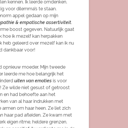
uilen kennen. Ik leerde omdenken.
ig voor dilemma’s te staan.
 enorm appel gedaan op mijn
pathie & empatische assertiviteit
.
rme boost gegeven. Natuurlijk gaat
 ik hoe ik mezelf kan herpakken
k heb geleerd over mezelf kan ik nu
nd dankbaar voor!
d opnieuw moeder. Mijn tweede
r leerde me hoe belangrijk het
inderd
uiten van emoties
is voor
! Ze wilde niet gesust of getroost
n en had behoefte aan het
ken van al haar indrukken met
armen om haar heen. Ze liet zich
an haar pad afleiden. Ze kwam met
erk eigen ritme, heldere grenzen.