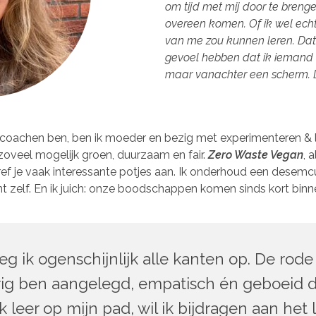
om tijd met mij door te bren
overeen komen. Of ik wel echt 
van me zou kunnen leren. Dat he
gevoel hebben dat ik iemand h
maar vanachter een scherm. D
n of coachen ben, ben ik moeder en bezig met experimenteren & l
zoveel mogelijk groen, duurzaam en fair.
Zero Waste Vegan
, 
ref je vaak interessante potjes aan. Ik onderhoud een desemcul
zelf. En ik juich: onze boodschappen komen sinds kort binne
eg ik ogenschijnlijk alle kanten op. De rode 
rig ben aangelegd, empatisch én geboeid 
 leer op mijn pad, wil ik bijdragen aan het