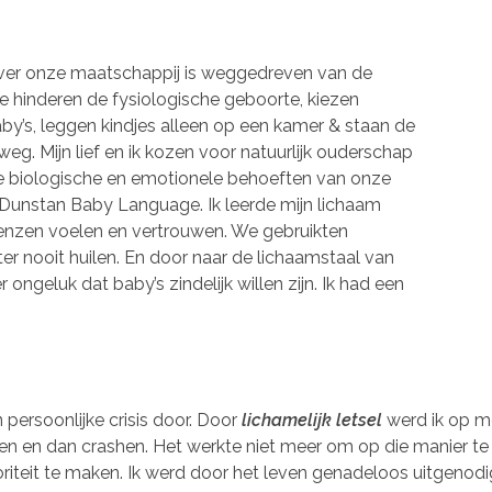
 ver onze maatschappij is weggedreven van de
e hinderen de fysiologische geboorte, kiezen
y’s, leggen kindjes alleen op een kamer & staan de
weg. Mijn lief en ik kozen voor natuurlijk ouderschap
e biologische en emotionele behoeften van onze
e Dunstan Baby Language. Ik leerde mijn lichaam
renzen voelen en vertrouwen. We gebruikten
er nooit huilen. En door naar de lichaamstaal van
r ongeluk dat baby’s zindelijk willen zijn. Ik had een
persoonlijke crisis door. Door
lichamelijk letsel
werd ik op m
en en dan crashen. Het werkte niet meer om op die manier te
ioriteit te maken. Ik werd door het leven genadeloos uitgen