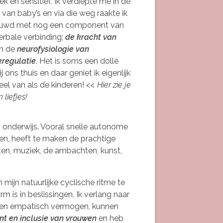
ek en sensitief. Ik verdiepte me in de
 van baby’s en via die weg raakte ik
ouwd met nog een component van
rbale verbinding;
de kracht van
n de
neurofysiologie van
eregulatie
. Het is soms een dolle
j ons thuis en daar geniet ik eigenlijk
el van als de kinderen!
<< Hier zie je
n liefjes!
h onderwijs. Vooral snelle autonome
tten, heeft te maken de prachtige
sten, muziek, de ambachten, kunst,
 mijn natuurlijke cyclische ritme te
 is in beslissingen. Ik verlang naar
d en empatisch vermogen, kunnen
 en inclusie van vrouwen
en heb