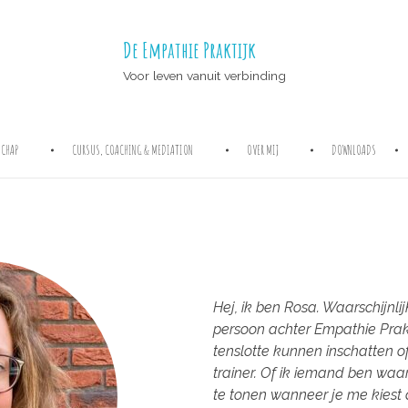
De Empathie Praktijk
Voor leven vanuit verbinding
CHAP
CURSUS, COACHING & MEDIATION
OVER MIJ
DOWNLOADS
Hej, ik ben Rosa. Waarschijnli
persoon achter Empathie Prakti
tenslotte kunnen inschatten of
trainer. Of ik iemand ben waa
te tonen wanneer je me kiest a