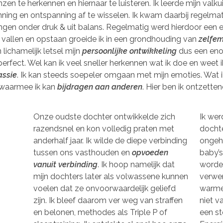
nzen te herkennen en hiernaar te luisteren. Ik leerde mijn valk
nning en ontspanning af te wisselen. Ik kwam daarbij regelmat
ngen onder druk & uit balans. Regelmatig werd hierdoor een
allen en opstaan groeide ik in een grondhouding van
zelfem
lichamelijk letsel mijn
persoonlijke ontwikkeling
dus een eno
perfect. Wel kan ik veel sneller herkennen wat ik doe en weet
assie
. Ik kan steeds soepeler omgaan met mijn emoties. Wat i
 waarmee ik kan
bijdragen aan anderen
. Hier ben ik ontzette
Onze oudste dochter ontwikkelde zich
Ik wer
razendsnel en kon volledig praten met
dochte
anderhalf jaar. Ik wilde de diepe verbinding
ongeh
tussen ons vasthouden en
opvoeden
baby’s
vanuit verbinding
. Ik hoop namelijk dat
worde
mijn dochters later als volwassene kunnen
verwer
voelen dat ze onvoorwaardelijk geliefd
warme 
zijn. Ik bleef daarom ver weg van straffen
niet v
en belonen, methodes als Triple P of
een st