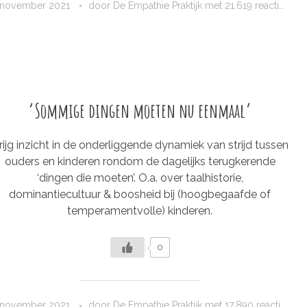
 november 2021
door
De Empathie Praktijk
met
21.619 reacties
‘Sommige dingen moeten nu eenmaal’
rijg inzicht in de onderliggende dynamiek van strijd tussen
ouders en kinderen rondom de dagelijks terugkerende
‘dingen die moeten’. O.a. over taalhistorie,
dominantiecultuur & boosheid bij (hoogbegaafde of
temperamentvolle) kinderen.
0
 november 2021
door
De Empathie Praktijk
met
17.890 reacties