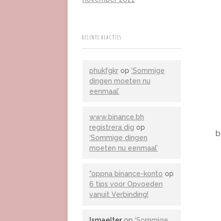
RECENTE REACTIES
phukfgkr
op
‘Sommige
dingen moeten nu
eenmaal’
www.binance.bh
registrera dig
op
b
‘Sommige dingen
moeten nu eenmaal’
"oppna binance-konto
op
6 tips voor Opvoeden
vanuit Verbinding!
Ismaelter
op
‘Sommige