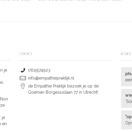
CONTACT
RECENTE
n je
0615574923
ph
info@empathiepraktijk.nl
een
en
de Empathie Praktijk bezoek je op de
Goeman Borgesiuslaan 77 in Utrecht!
www
 Non
‘So
oze
"op
 je
Opv
m en