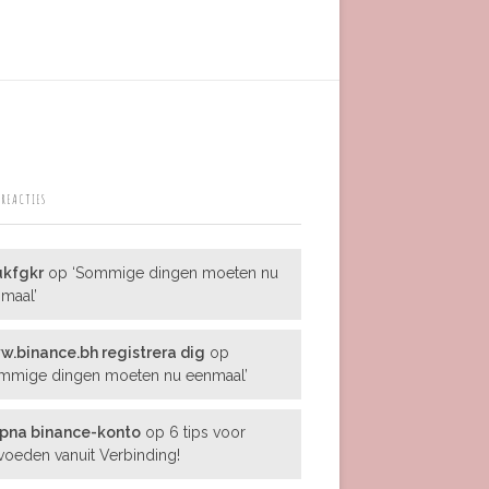
 REACTIES
ukfgkr
op
‘Sommige dingen moeten nu
maal’
.binance.bh registrera dig
op
mmige dingen moeten nu eenmaal’
pna binance-konto
op
6 tips voor
oeden vanuit Verbinding!