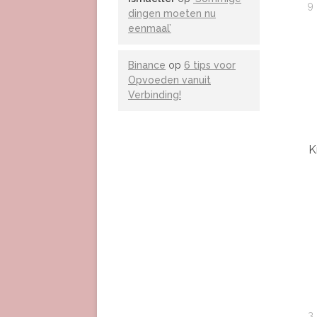
9
dingen moeten nu
eenmaal’
Binance
op
6 tips voor
Opvoeden vanuit
Verbinding!
K
3