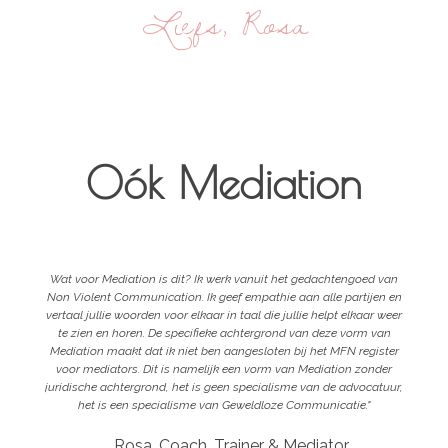
Liefs, Rosa
Oók Mediation
Wat voor Mediation is dit? Ik werk vanuit het gedachtengoed van
Non Violent Communication. Ik geef empathie aan alle partijen en
vertaal jullie woorden voor elkaar in taal die jullie helpt elkaar weer
te zien en horen. De specifieke achtergrond van deze vorm van
Mediation maakt dat ik niet ben aangesloten bij het MFN register
voor mediators. Dit is namelijk een vorm van Mediation zonder
juridische achtergrond, het is geen specialisme van de advocatuur,
het is een specialisme van Geweldloze Communicatie."
Rosa, Coach, Trainer & Mediator